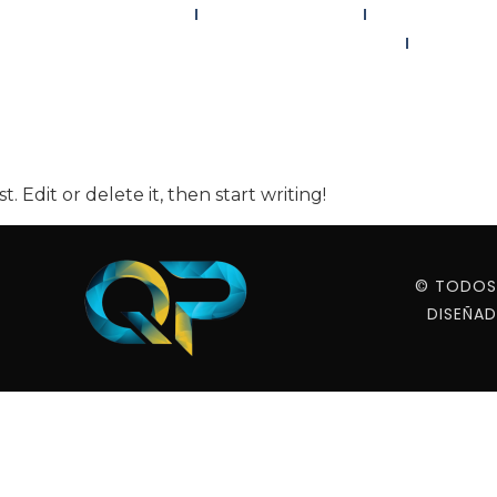
Home
Quienes Somos
Competencia
Nuestras Soluciones
Hablem
. Edit or delete it, then start writing!
© TODOS
DISEÑAD