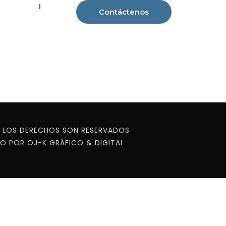
s Clave
Contáctenos
os
 LOS DERECHOS SON RESERVADOS
O POR OJ-K GRÁFICO & DIGITAL